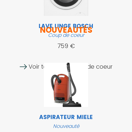
LAVE LINGE BOSCH
NOUVEAUTÉS
Coup de coeur
759 €
Voir tous nos coups de coeur
ASPIRATEUR MIELE
Nouveauté