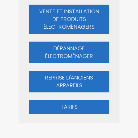
VENTE ET INSTALLATION
DE PRODUITS
ÉLECTROMÉNAGERS
ASPIRATEUR MIELE
GUARDS1PARQUETFLEXBLANC
DÉPANNAGE
Nouveauté
ÉLECTROMÉNAGER
289,90 €
REPRISE D'ANCIENS
APPAREILS
Voir toutes nos nouveautés
TARIFS