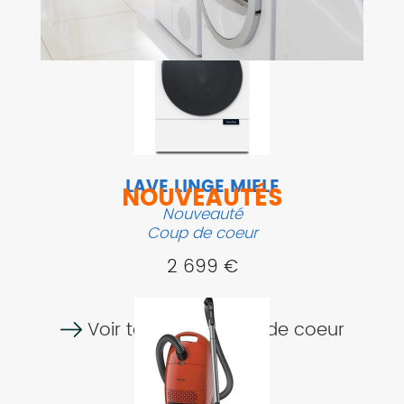
LAVE LINGE MIELE
NOUVEAUTÉS
Nouveauté
Coup de coeur
2 699 €
Voir tous nos coups de coeur